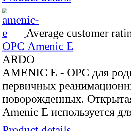
Average customer rati
ОРС Amenic E
ARDO
AMENIC E - ОРС для роди
первичных реанимационн
новорожденных. Открытая
Amenic E используется для
Product details