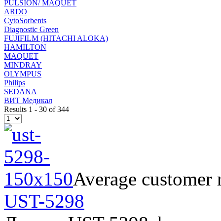
PULSION/ MAQUET
ARDO
CytoSorbents
Diagnostic Green
FUJIFILM (HITACHI ALOKA)
HAMILTON
MAQUET
MINDRAY
OLYMPUS
Philips
SEDANA
ВИТ Медикал
Results 1 - 30 of 344
Average customer r
UST-5298