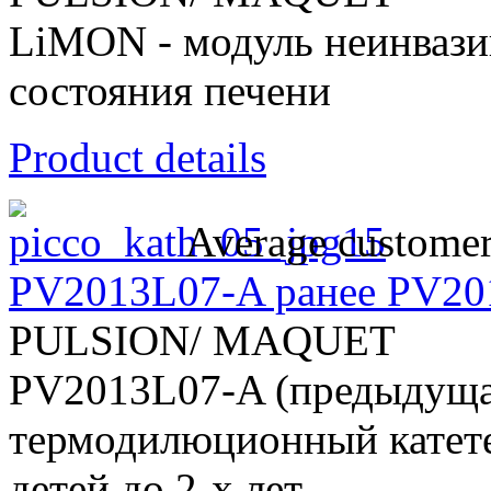
LiMON - модуль неинвази
состояния печени
Product details
Average customer
PV2013L07-A ранее PV20
PULSION/ MAQUET
PV2013L07-A (предыдущая
термодилюционный катете
детей до 2-х лет