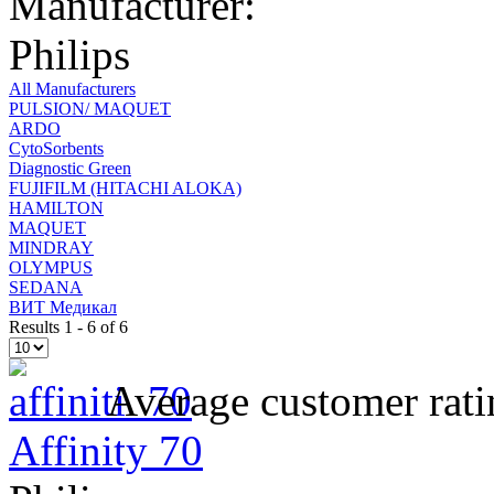
Manufacturer:
Philips
All Manufacturers
PULSION/ MAQUET
ARDO
CytoSorbents
Diagnostic Green
FUJIFILM (HITACHI ALOKA)
HAMILTON
MAQUET
MINDRAY
OLYMPUS
SEDANA
ВИТ Медикал
Results 1 - 6 of 6
Average customer rati
Affinity 70