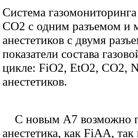
Система газомониторинга
CO2 с одним разъемом и 
анестетиков с двумя разъ
показатели состава газов
цикле: FiO2, EtO2, CO2, N
анестетиков.
С новым A7 возможно пр
анестетика, как FiAА, та