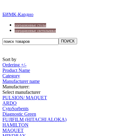
БИМК-Кардио
операционные столы
операционные светильники
Sort by
Ordering +/-
Product Name
Category
Manufacturer name
Manufacturer:
Select manufacturer
PULSION/ MAQUET
ARDO
CytoSorbents
Diagnostic Green
FUJIFILM (HITACHI ALOKA)
HAMILTON
MAQUET
MINDRAY