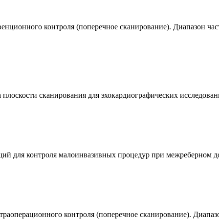
енционного контроля (поперечное сканирование). Диапазон час
плоскости сканирования для эхокардиографических исследований 
ий для контроля малоинвазивных процедур при межреберном дос
аоперационного контроля (поперечное сканирование). Диапазон