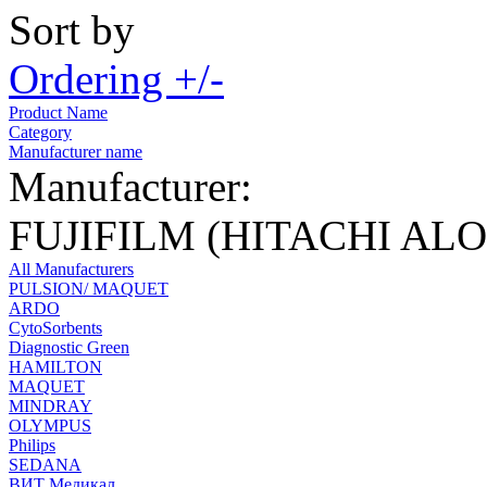
Sort by
Ordering +/-
Product Name
Category
Manufacturer name
Manufacturer:
FUJIFILM (HITACHI AL
All Manufacturers
PULSION/ MAQUET
ARDO
CytoSorbents
Diagnostic Green
HAMILTON
MAQUET
MINDRAY
OLYMPUS
Philips
SEDANA
ВИТ Медикал