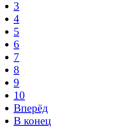
3
4
5
6
7
8
9
10
Вперёд
В конец