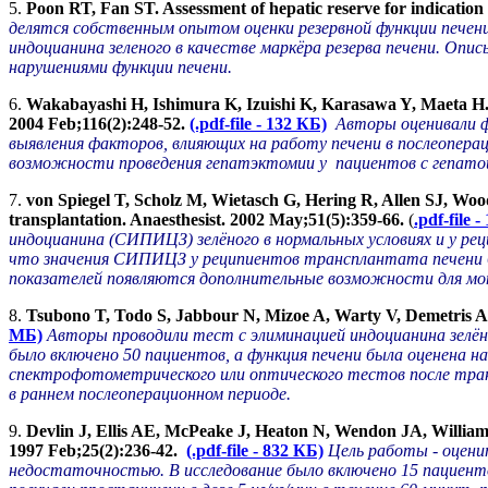
5.
Poon RT, Fan ST. Assessment of hepatic reserve for indication o
делятся собственным опытом оценки резервной функции печени
индоцианина зеленого в качестве маркёра резерва печени. Опи
нарушениями функции печени.
6.
Wakabayashi H, Ishimura K, Izuishi K, Karasawa Y, Maeta H. Ev
2004 Feb;116(2):248-52.
(.pdf-file - 132 КБ)
Авторы оценивали ф
выявления факторов, влияющих на работу печени в послеопера
возможности проведения гепатэктомии у пациентов с гепато
7.
von Spiegel T, Scholz M, Wietasch G, Hering R, Allen SJ, Wood
transplantation. Anaesthesist. 2002 May;51(5):359-66.
(
.pdf-file 
индоцианина (СИПИЦЗ) зелёного в нормальных условиях и у ре
что значения СИПИЦЗ у реципиентов трансплантата печени бы
показателей появляются дополнительные возможности для мони
8.
Tsubono T, Todo S, Jabbour N, Mizoe A, Warty V, Demetris AJ, 
МБ)
Авторы проводили тест с элиминацией индоцианина зелёно
было включено 50 пациентов, а функция печени была оценена на
спектрофотометрического или оптического тестов после тран
в раннем послеоперационном периоде.
9.
Devlin J, Ellis AE, McPeake J, Heaton N, Wendon JA, Williams
1997 Feb;25(2):236-42.
(.pdf-file - 832 КБ)
Цель работы - оцен
недостаточностью. В исследование было включено 15 пациент