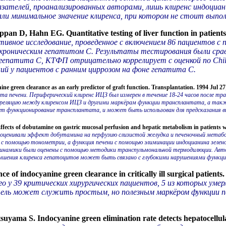
оказателей, проанализированных авторами, лишь клиренс индоциа
али минимальное значение клиренса, при котором не стоит выпол
 D, Hahn EG. Quantitative testing of liver function in patients wi
тивное исследование, проведенное с включением 86 пациентов с
 хроническим гепатитом С. Результаты тестирования были срав
е гепатита С, КТФП отрицательно коррелирует с оценкой по C
ий у пациентов с ранним циррозом на фоне гепатита С.
ne green clearance as an early predictor of graft function. Transplantation. 1994 Jul 2
та печени. Периферический клиренс ИЦЗ был измерен в течение 18-24 часов после тр
рреляцию между клиренсом ИЦЗ и другими маркёрам функции трансплантата, а также
ет функционирование трансплантата, и может быть использован для предсказания в
ffects of dobutamine on gastric mucosal perfusion and hepatic metabolism in patients 
 оценивали эффект добутамина на перфузию слизистой желудка и печеночный метабол
ась с помощью тонометрии, а функция печени с помощью элиминации индоцианина зелен
динамики были оценены с помощью методики транспульмональной термодилюции. Авт
учшения клиренса гепатоцитов может быть связано с глубокими нарушениями функции
 of indocyanine green clearance in critically ill surgical patient
 у 39 критических хирургических пациентов, 5 из которых умерл
ль может служить простым, но полезным маркёром функции печ
ma S. Indocyanine green elimination rate detects hepatocellular 