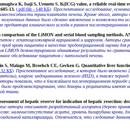
agiwa K, Isaji S, Uemoto S. K(ICG) value, a reliable real-time est
:605-13.
(.pdf-file - 148 КБ)
Проспективное исследование, основна
жизнеспособности трансплантата печени. Кроме этого, авторы 
и полученных данных было сделано заключение о возможности и
е предиктора клинического исхода в раннем послеоперационном 
 a comparison of
the LiMON and serial blood sampling methods. AN
иентов с гепатоцеллюлярной карциномой и циррозом. Авторы сра
иза проб крови пациента в качестве предоперационной оценки для
огия LiMON демонстрировала одинаковые результаты по сравнени
нное обследование пациентов с патологией печени.
S, Malago M, Broelsch CE, Gerken G. Quantitative liver function t
 132 КБ)
Проспективное исследование, в которое было включено 
актозы), клиренс индоцианиниа зеленого (ИЦЗ), а также период
 Авторы показали, что в ближайшем послеоперационном периоде
о, было продемонстрировано, что доноры и реципиенты имеют н
ой ткани.
nt of hepatic reserve for indication of hepatic resection: decis
тье авторы описывают разработанный алгоритм (дерево принят
лях: наличие/отсутствие асцита, уровень билирубина крови, д
соидальной капилляризации. Отмечается, что следование данном