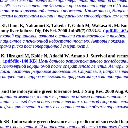
 после чего гемодинамические характеристики пациентов оценива
0 мл 5% глюкозы в течение 45 минут при скорости инфузии 62.5
аточностью различной степени тяжести. Кроме этого, N-ацети
ческим поражением печени и нарушенным кровообращением гепа
 SI, Dono K, Nakamori S, Takeda T, Gotoh M, Wakasa K, Matsuura
ctomy liver failure. Dig Dis Sci. 2000 Jul;45(7):1383-8.
(.pdf-file -6
лярной карциномы, авторы оценивали гистологические находки. 
пациентов с печеночной недостаточностью. Авторы показали, ч
рами риска послеоперационной смертности.
Hiraguri M, Koide N, Adachi W, Amano J. Survival and recurrence
8
.
(.pdf-file -148 КБ)
Цель данного ретроспективного исследовани
атоцеллюлярной карциномой после оперативного лечения. Автор
ысокой частоты рецидивов заболевания. Стратегии, направленны
ых пациентов с циррозом, высокими цифрами задержки индоциани
nd the indocyanine green tolerance test. J Surg Res. 2000 Aug;9
ианина зелёного, а также сравнение объема паренхиматозных кл
ианин зелёный был использован в тестах с оценкой скорости эли
ь функцию печени, а также ее соответствие объему паренхимат
Indocyanine green clearance as a predictor of successful hepatic
ание с вовлечением 22 пациентов, основной целью которого был