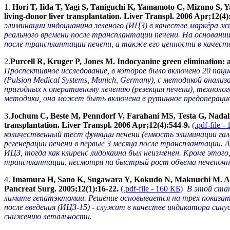
1.
Hori T, Iida T, Yagi S, Taniguchi K, Yamamoto C, Mizuno S, Yam
living-donor liver transplantation. Liver Transpl. 2006 Apr;12(4)
элиминации индоцианина зеленого (ИЦЗ) в качестве маркёра 
реального времени после трансплантации печени. На основани
после трансплантации печени, а также его ценности в качеств
2.
Purcell R, Kruger P, Jones M. Indocyanine green elimination:
Проспективное исследование, в которое было включено 20 пац
(Pulsion Medical Systems, Munich, Germany), с методикой анал
пригодных к оперативному лечению (резекция печени), технол
методики, она может быть включена в рутинное предоперацио
3.
Jochum C, Beste M, Penndorf V, Farahani MS, Testa G, Nadalin 
transplantation. Liver Transpl. 2006 Apr;12(4):544-9.
(.pdf-file -
количественный тест функции печени (емкость элиминации гал
регенерации печени в первые 3 месяца после трансплантации.
ИЦЗ, тогда как клиренс лидокаина был неизменен. Кроме этог
трансплантации, несмотря на быстрый рост объема печеночн
4.
Imamura H, Sano K, Sugawara Y, Kokudo N, Makuuchi M. Assessme
Pancreat Surg. 2005;12(1):16-22.
(.pdf-file - 160 КБ)
В этой ста
лимите гепатэктомии. Решение основывается на трех показате
после введения (ИЦЗ-15) - служит в качестве индикатора сину
снижению летальности.