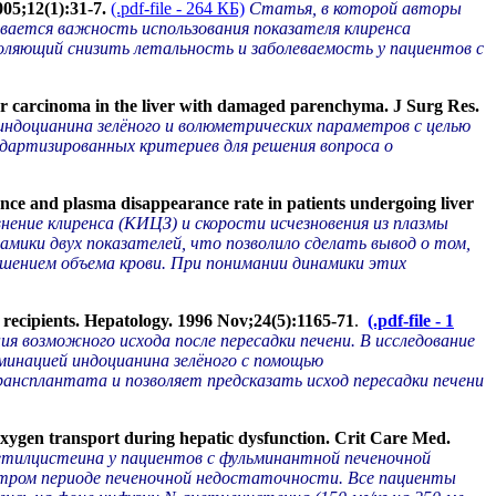
005;12(1):31-7.
(.pdf-file - 264 КБ)
Статья, в которой авторы
ивается важность использования показателя клиренса
воляющий снизить летальность и заболеваемость у пациентов с
lar carcinoma in the liver with damaged parenchyma. J Surg Res.
индоцианина зелёного и волюметрических параметров с целью
дартизированных критериев для решения вопроса о
nce and plasma disappearance rate in patients undergoing liver
внение клиренса (КИЦЗ) и скорости исчезновения из плазмы
мики двух показателей, что позволило сделать вывод о том,
шением объема крови. При понимании динамики этих
 recipients. Hepatology. 1996 Nov;24(5):1165-71
.
(.pdf-file - 1
я возможного исхода после пересадки печени. В исследование
лиминацией индоцианина зелёного с помощью
нсплантата и позволяет предсказать исход пересадки печени
xygen transport during hepatic dysfunction. Crit Care Med.
тилцистеина у пациентов с фульминантной печеночной
остром периоде печеночной недостаточности. Все пациенты