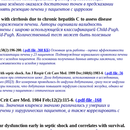
нина зелёного оказался достаточно точен в предсказании
нять резекцию печени у пациентов с циррозом
th cirrhosis due to chronic hepatitis C to assess disease
 поражением печени. Авторы оценивали валидность
нены с широко использующейся классификацией Child-Pugh.
hild-Pugh. Количественный тест может быть полезным
7;58(2):196-200.
(.pdf-file -360 КБ)
Основная цель работы - оценка эффективности
ансплантации печени у 23 пациентов. Подтверждение нормального кровотока печени
 с исходом пациентов. На основании полученных данных авторы заключили, что
ыживаемости и исходов у пациентов.
with septic shock. Am J Respir Crit Care Med. 1999 Dec;160(6):1983-6
.
(.pdf-file -56
изм при септическом шоке. Доза добутамина, использованная в исследовании,
ого (ИЦЗ)
. Все измерения проводились до инфузии добутамина, сразу после инфузии
оры показали, что добутамин повышает перфузию слизистой желудка, однако не
 печени у пациентов с септическим шоком.
s. Crit Care Med. 1984 Feb;12(2):115-6
.
(.pdf-file -168
и. Значения клиренса значимо различались у умерших и
ени у хирургических пациентов, а также коррелировать с
dysfunction early in septic shock and correlates with survival.