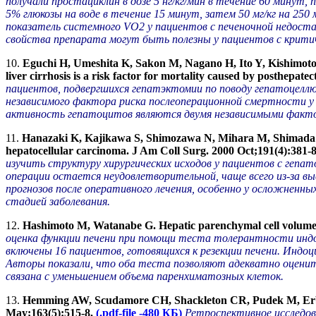
получали простациклин в дозе 5 нг/кг/мин в течение 60 минут,
5% глюкозы на воде в течение 15 минут, затем 50 мг/кг на 25
показатель системного VO2 у пациентов с печеночной недост
свойства препарата могут быть полезны у пациентов с крити
10.
Eguchi H, Umeshita K, Sakon M, Nagano H, Ito Y, Kishimoto
liver cirrhosis is a risk factor for mortality caused by posthepate
пациентов, подвергшихся гепатэктомии по поводу гепатоцеллю
независимого фактора риска послеоперационной смертности у 
активность гепатоцитов являются двумя независимыми факто
11.
Hanazaki K, Kajikawa S, Shimozawa N, Mihara M, Shimada K, 
hepatocellular carcinoma. J Am Coll Surg. 2000 Oct;191(4):381-
изучить структуру хирургических исходов у пациентов с геп
операции остается неудовлетворительной, чаще всего из-за в
прогнозов после оперативного лечения, особенно у осложненн
стадией заболевания.
12.
Hashimoto M, Watanabe G. Hepatic parenchymal cell volume a
оценка функции печени при помощи теста толерантности индоц
включены 16 пациентов, готовящихся к резекции печени. Индоц
Авторы показали, что оба теста позволяют адекватно оценит
связана с уменьшением объема паренхиматозных клеток.
13.
Hemming AW, Scudamore CH, Shackleton CR, Pudek M, Erb SR. 
May;163(5):515-8.
(.pdf-file -480 КБ)
Ретроспективное исследов