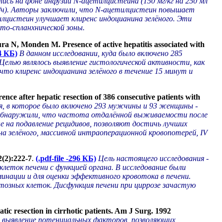
лись на фоне инфузии N-ацетилцистеина (150 мг/кг на 250 мл
 мл/ч). Авторы заключили, что N-ацетилцистеин повышает
лцистеин улучшает клиренс индоцианина зелёного. Эти
то-спланхнической зоны.
 N, Monden M. Presence of active hepatitis associated with
24 КБ)
В данном исследовании, куда было включено 285
Целью являлось выявление гистологической активности, как
то клиренс индоцианина зелёного в течение 15 минут и
 after hepatic resection of 386 consecutive patients with
я, в которое было включено 293 мужчины и 93 женщины -
ы обнаружили, что частота отдалённой выживаемости после
е на подавление рецидивов, позволяют достичь лучших
на зелёного, массивной интраоперационной кровопотерей, IV
2(2):222-7
.
(.pdf-file -296 КБ)
Цель настоящего исследования -
еток печени с функцией органа. В исследование были
минации и для оценки эффективного кровотока в печени.
озных клеток. Дисфункция печени при циррозе зачастую
 resection in cirrhotic patients. Am J Surg. 1992
о выявление потенциальных факторов, позволяющих