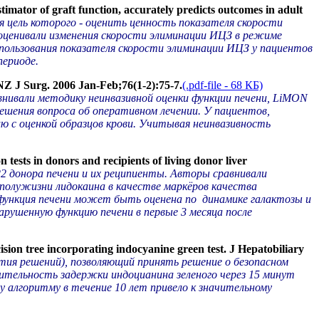
imator of graft function, accurately predicts outcomes in adult
я цель которого - оценить ценность показателя скорости
оценивали изменения скорости элиминации ИЦЗ в режиме
спользования показателя скорости элиминации ИЦЗ у пациентов
периоде.
Z J Surg. 2006 Jan-Feb;76(1-2):75-7.
(.pdf-file - 68 КБ)
внивали методику неинвазивной оценки функции печени, LiMON
 решения вопроса об оперативном лечении. У пациентов,
ю с оценкой образцов крови. Учитывая неинвазивность
ests in donors and recipients of living donor liver
22 донора печени и их реципиенты. Авторы сравнивали
 полужизни лидокаина в качестве маркёров качества
 функция печени может быть оценена по динамике галактозы и
арушенную функцию печени в первые 3 месяца после
ion tree incorporating indocyanine green test. J Hepatobiliary
ия решений), позволяющий принять решение о безопасном
лительность задержки индоцианина зеленого через 15 минут
у алгоритму в течение 10 лет привело к значительному