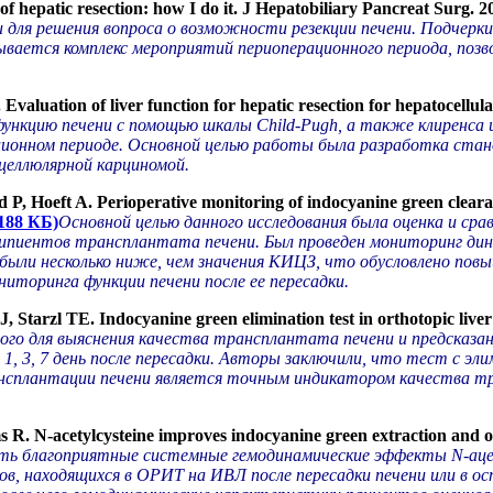
f hepatic resection: how I do it. J Hepatobiliary Pancreat Surg. 2
 для решения вопроса о возможности резекции печени. Подчерк
сывается комплекс мероприятий периоперационного периода, поз
aluation of liver function for hepatic resection for hepatocellu
ункцию печени с помощью шкалы Child-Pugh, а также клиренса 
ционном периоде. Основной целью работы была разработка стан
целлюлярной карциномой.
 P, Hoeft A. Perioperative monitoring of indocyanine green cleara
- 188 КБ)
Основной целью данного исследования была оценка и сра
ципиентов трансплантата печени. Был проведен мониторинг дина
ли несколько ниже, чем значения КИЦЗ, что обусловлено повы
торинга функции печени после ее пересадки.
Starzl TE. Indocyanine green elimination test in orthotopic liver
го для выяснения качества трансплантата печени и предсказани
 1, 3, 7 день после пересадки. Авторы заключили, что тест с э
сплантации печени является точным индикатором качества тра
 R. N-acetylcysteine improves indocyanine green extraction and o
ить благоприятные системные гемодинамические эффекты N-аце
ов, находящихся в ОРИТ на ИВЛ после пересадки печени или в 