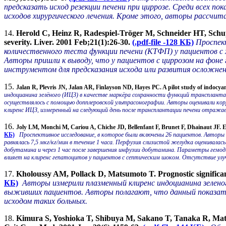
предсказать исход резекции печени при циррозе. Среди всех п
исходов хирургического лечения. Кроме этого, авторы рассчит
14.
Herold C, Heinz R, Radespiel-Tröger M, Schneider HT, Schuppan
severity. Liver. 2001 Feb;21(1):26-30.
(.pdf-file -128 КБ)
Проспек
количественного теста функции печени (КТФП) у пациентов с
Авторы пришли к выводу, что у пациентов с циррозом на фон
инструментом для предсказания исхода или развития осложнен
15.
Jalan R, Plevris JN, Jalan AR, Finlayson ND, Hayes PC. A pilot study of indocyani
индоцианина зелёного (ИЦЗ) в качестве маркёра сохранности функций транспланта
осуществлялось с помощью допплеровской ультрасонографии. Авторы оценивали ко
клиренс ИЦЗ, измеренный на следующий день после трансплантации печени отража
16.
Joly LM, Monchi M, Cariou A, Chiche JD, Bellenfant F, Brunet F, Dhainaut JF. E
КБ)
Проспективное исследование, в которое были включены 26 пациентов. Авторы
равнялась 7,5 мкг/кг/мин в течение 1 часа. Перфузия слизистой желудка оценивал
добутамина и через 1 час после завершения инфузии добутамина. Параметры гемо
влияет на клиренс гепатоцитов у пациентов с септическим шоком. Отсутствие ул
17.
Kholoussy AM, Pollack D, Matsumoto T. Prognostic significance
КБ)
Авторы измерили плазменный клиренс индоцианина зеленого
выживших пациентов. Авторы полагают, что данный показате
исходом таких больных.
18.
Kimura S, Yoshioka T, Shibuya M, Sakano T, Tanaka R, Matsuya