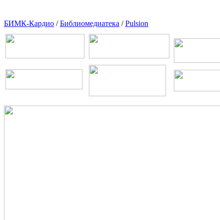
БИМК-Кардио
/
Библиомедиатека
/
Pulsion