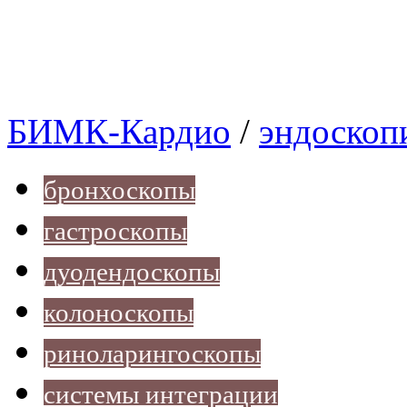
БИМК-Кардио
/
эндоскоп
бронхоскопы
гастроскопы
дуодендоскопы
колоноскопы
риноларингоскопы
системы интеграции