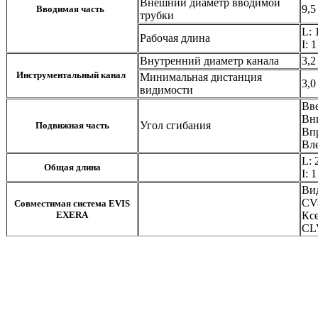
Внешний диаметр вводимой
9,5
Вводимая часть
трубки
L: 
Рабочая длина
I: 
Внутренний диаметр канала
3,2
Инструментальный канал
Минимальная дистанция
3,0
видимости
Вве
Вни
Угол сгибания
Подвижная часть
Вп
Вле
L: 
Общая длина
I: 
Ви
CV
Совместимая система EVIS
EXERA
Кс
CL