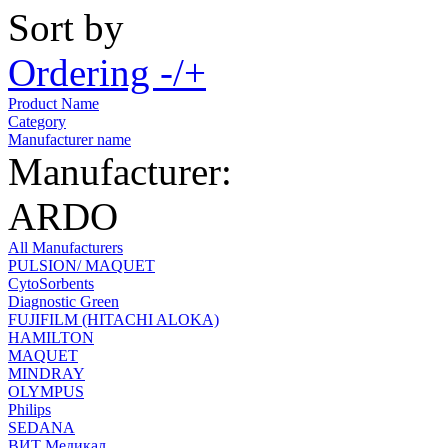
Sort by
Ordering -/+
Product Name
Category
Manufacturer name
Manufacturer:
ARDO
All Manufacturers
PULSION/ MAQUET
CytoSorbents
Diagnostic Green
FUJIFILM (HITACHI ALOKA)
HAMILTON
MAQUET
MINDRAY
OLYMPUS
Philips
SEDANA
ВИТ Медикал