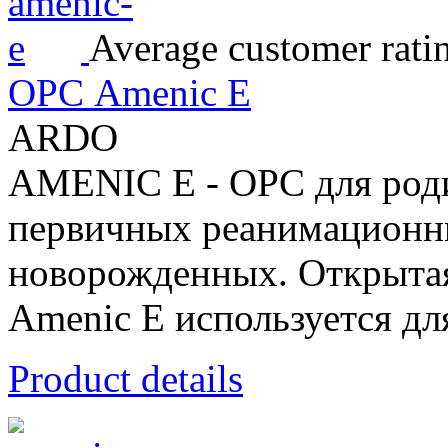
Average customer rati
ОРС Amenic E
ARDO
AMENIC E - ОРС для роди
первичных реанимационн
новорожденных. Открытая
Amenic E используется для
Product details